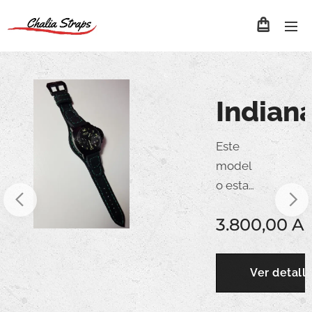
napolis
Indian
Este
model
o esta
fabrica
ARS
3.800,00
A
do en
cuero
de
lles
Ver detall
primer
a