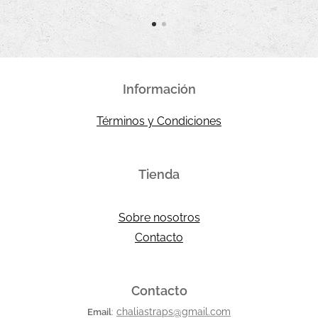
calidad
,
elabora
do
Información
artesan
alment
Términos y Condiciones
e por
ChaliaS
traps ,
Tienda
puedes
elegir
Sobre nosotros
largo,
Contacto
ancho,
color,
hilo y
Contacto
hebilla.
chaliastraps@gmail.com
Email
: